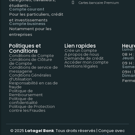
Cartes bancaire Premium
étudiants...
Compte courant
Pour les particuliers, crédit
et investissements
Compte business
Notamment pour les
entreprises
Politiques et
Lien rapides
Heur
Lundi
Conditions
Crée un compte
A propos de nous
08 H :
Conditions de Compte
Jeudi
Demande de crédit
Conditions de Clôture
Accéder mon compte
09 H :
de Compte
Mentions légales
Same
Conditions de service de
messagerie
09H : 
Conditions Générales
Dima
d'Utilisation
Ferme
Responsabilité en cas de
fraude
Politique de
Remboursement
Politique de
confidentialité
Politique de Protection
contre les Fraudes
© 2025
Latagel Bank
.
Tous droits réservés | Conçue avec