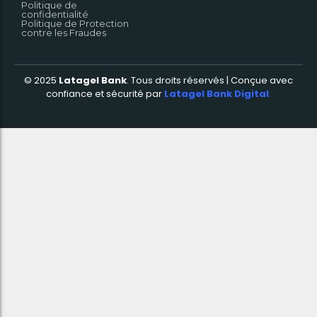
Politique de
confidentialité
Politique de Protection
contre les Fraudes
© 2025
Latagel Bank
.
Tous droits réservés | Conçue avec
confiance et sécurité par
Latagel Bank Digital
.