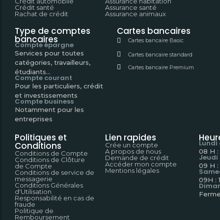
Crédit automobile
Assurance habitation
Crédit santé
Assurance santé
Rachat de crédit
Assurance animaux
Type de comptes
Cartes bancaires
bancaires
Cartes bancaire Basic
Compte épargne
Services pour toutes
Cartes bancaire standard
catégories, travailleurs,
Cartes bancaire Premium
étudiants...
Compte courant
Pour les particuliers, crédit
et investissements
Compte business
Notamment pour les
entreprises
Politiques et
Lien rapides
Heur
Lundi
Conditions
Crée un compte
A propos de nous
08 H :
Conditions de Compte
Jeudi
Demande de crédit
Conditions de Clôture
Accéder mon compte
09 H :
de Compte
Mentions légales
Same
Conditions de service de
messagerie
09H : 
Conditions Générales
Dima
d'Utilisation
Ferme
Responsabilité en cas de
fraude
Politique de
Remboursement