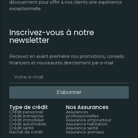
Crédit personnel
Crédit personnel
dévouement pour offrir à nos clients une expérience
Cartes Standard
Cartes Standard
exceptionnelle.
Crédit entreprise
Crédit entreprise
Cartes Premium
Cartes Premium
Professionnel
Professionnel
Crédit Immobilier
Crédit Immobilier
Inscrivez-vous à notre
newsletter
Crédit Automobile
Crédit Automobile
Crédit Santé
Crédit Santé
Recevez en avant-première nos promotions, conseils
Urgent
Urgent
financiers et nouveautés directement par e-mail
Rachat de Crédit
Rachat de Crédit
S'abonner
Type de crédit
Nos Assurances
Crédit personnel
Assurances
Crédit entreprise
professionnelles
Crédit immobilier
Assurance emprunteur
Crédit automobile
Assurance habitation
Crédit santé
Assurance santé
Rachat de crédit
Assurance animaux