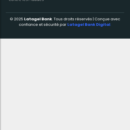
© 2025
Latagel Bank
.
Tous droits réservés | Conçue avec
confiance et sécurité par
Latagel Bank Digital
.