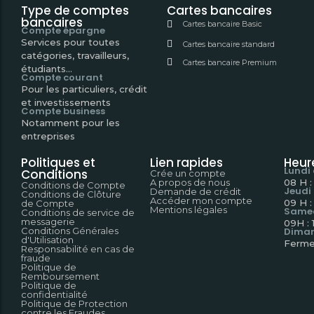
Type de comptes
Cartes bancaires
bancaires
Cartes bancaire Basic
Compte épargne
Services pour toutes
Cartes bancaire standard
catégories, travailleurs,
Cartes bancaire Premium
étudiants...
Compte courant
Pour les particuliers, crédit
et investissements
Compte business
Notamment pour les
entreprises
Politiques et
Lien rapides
Heur
Lundi
Conditions
Crée un compte
A propos de nous
08 H :
Conditions de Compte
Jeudi
Demande de crédit
Conditions de Clôture
Accéder mon compte
09 H :
de Compte
Mentions légales
Same
Conditions de service de
messagerie
09H : 
Conditions Générales
Dima
d'Utilisation
Ferme
Responsabilité en cas de
fraude
Politique de
Remboursement
Politique de
confidentialité
Politique de Protection
contre les Fraudes